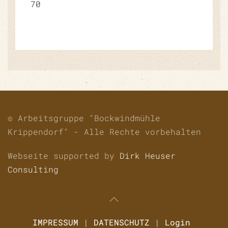
70
© Arbeitsgruppe "Bockwindmühle
Krippendorf" - Alle Rechte vorbehalten
Webseite supported by
Dirk Heuser
Consulting
IMPRESSUM
|
DATENSCHUTZ
|
Login